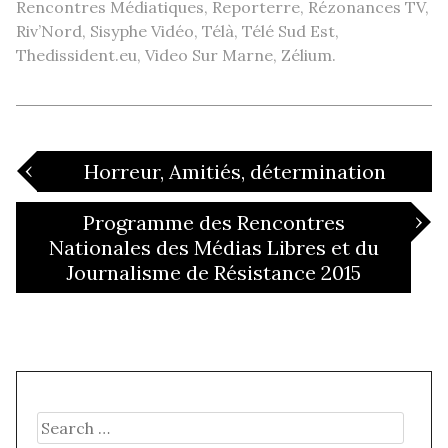
Rencontres Médiatiques, Reporterre, Rézonances TV,
Riv’Nord, Sisyphe Vidéo, Télà, Télé Sud Est,
Thedissident.eu, Video Sur Marne, Zélium.
Post
‹
Horreur, Amitiés, détermination
›
Programme des Rencontres
navigation
Nationales des Médias Libres et du
Journalisme de Résistance 2015
Search
for: