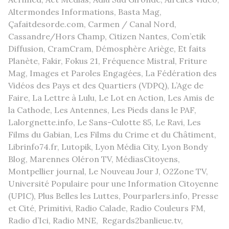
Altermondes Informations, Basta Mag,
Çafaitdesorde.com, Carmen / Canal Nord,
Cassandre/Hors Champ, Citizen Nantes, Com’etik
Diffusion, CramCram, Démosphère Ariège, Et faits
Planète, Fakir, Fokus 21, Fréquence Mistral, Friture
Mag, Images et Paroles Engagées, La Fédération des
Vidéos des Pays et des Quartiers (VDPQ), L’Age de
Faire, La Lettre à Lulu, Le Lot en Action, Les Amis de
la Cathode, Les Antennes, Les Pieds dans le PAF,
Lalorgnette.info, Le Sans-Culotte 85, Le Ravi, Les
Films du Gabian, Les Films du Crime et du Châtiment,
Librinfo74.fr, Lutopik, Lyon Média City, Lyon Bondy
Blog, Marennes Oléron TV, MédiasCitoyens,
Montpellier journal, Le Nouveau Jour J, O2Zone TV,
Université Populaire pour une Information Citoyenne
(UPIC), Plus Belles les Luttes, Pourparlers.info, Presse
et Cité, Primitivi, Radio Calade, Radio Couleurs FM,
Radio d’Ici, Radio MNE, Regards2banlieue.tv,