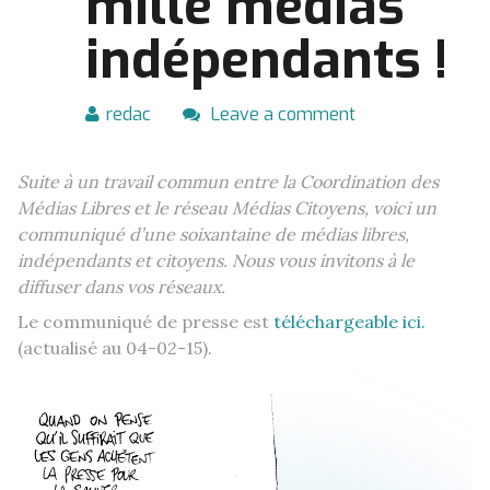
mille médias
indépendants !
redac
Leave a comment
Suite à un travail commun entre la Coordination des
Médias Libres et le réseau Médias Citoyens, voici un
communiqué d’une soixantaine de médias libres,
indépendants et citoyens. Nous vous invitons à le
diffuser dans vos réseaux.
Le communiqué de presse est
téléchargeable ici.
(actualisé au 04-02-15).